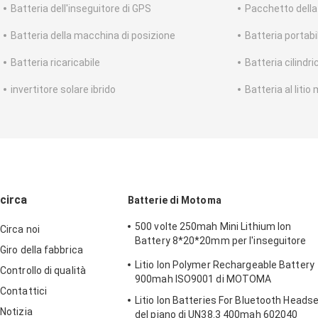
Batteria dell'inseguitore di GPS
Pacchetto della 
Batteria della macchina di posizione
Batteria portabi
Batteria ricaricabile
Batteria cilindric
invertitore solare ibrido
Batteria al litio
circa
Batterie di Motoma
500 volte 250mah Mini Lithium Ion
Circa noi
Battery 8*20*20mm per l'inseguitore
Giro della fabbrica
dell'animale domestico
Litio Ion Polymer Rechargeable Battery
Controllo di qualità
900mah ISO9001 di MOTOMA
Contattici
Litio Ion Batteries For Bluetooth Heads
Notizia
del piano di UN38.3 400mah 602040