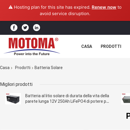
⚠️ Hosting plan for this site has expired.
Renew now
to
avoid service disruption.
CASA
PRODOTTI
Casa
Prodotti
Batteria Solare
Migliori prodotti
Batteria al litio solare di durata della vita della
parete lunga 12V 250Ah LiFePO4 di potere per
i sistemi solari domestici
P