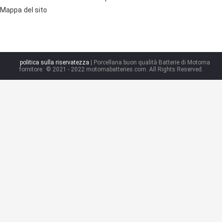
Mappa del sito
politica sulla riservatezza
| Porcellana buon qualità Batterie di Motoma
fornitore.
© 2021 - 2022 motomabatteries.com. All Rights Reserved.