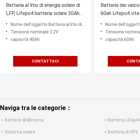
Batteria al litio di energia solare di
Batteria dei veicol
LFP, Lifepo4 batteria solare 30Ah
60ah Lifepo4 vita 
40Ah
volte
Nome dell'oggetto:Batteria al litio di energia solare
Nome dell'oggetto:Batteri
Tensione nominale:3.2V
Tensione nomina
capacità:40Ah
capacità:60Ah
CONTATTACI
CONTA
Naviga tra le categorie：
Batterie di Motoma
Batteria LiFepo
Sistema solare
Batteria di UPS