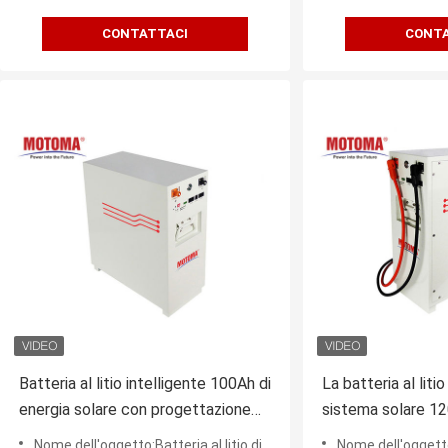
CONTATTACI
CONTA
Batteria al litio intelligente 100Ah di
La batteria al liti
energia solare con progettazione
sistema solare 1
del SOC
approvato
Nome dell'oggetto:Batteria al litio di energia solare
Nome dell'oggetto:Batteri