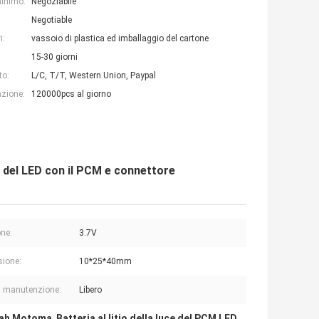
minimo:
Negoziabile
Negotiable
i:
vassoio di plastica ed imballaggio del cartone
15-30 giorni
to:
L/C, T/T, Western Union, Paypal
azione:
120000pcs al giorno
ce del LED con il PCM e connettore
ne:
3.7V
ione:
10*25*40mm
i manutenzione:
Libero
mah Motoma
Batteria al litio della luce del PCM LED