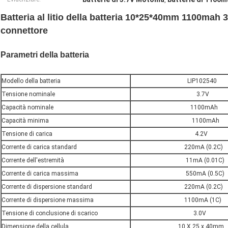
,
Batteria al litio della batteria 10*25*40mm 1100mah 3
connettore
Parametri della batteria
Modello della batteria
LIP102540
Tensione nominale
3.7V
Capacità nominale
1100mAh
Capacità minima
1100mAh
Tensione di carica
4.2V
Corrente di carica standard
220mA (0.2C)
Corrente dell'estremità
11mA (0.01C)
Corrente di carica massima
550mA (0.5C)
Corrente di dispersione standard
220mA (0.2C)
Corrente di dispersione massima
1100mA (1C)
Tensione di conclusione di scarico
3.0V
Dimensione della cellula
10 X.25 x 40mm