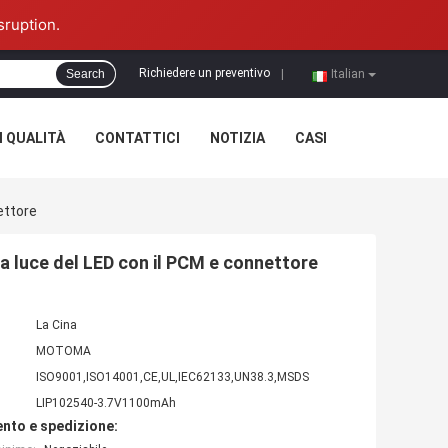
sruption.
Richiedere un preventivo
Search
|
Italian
 QUALITÀ
CONTATTICI
NOTIZIA
CASI
ettore
la luce del LED con il PCM e connettore
La Cina
MOTOMA
ISO9001,ISO14001,CE,UL,IEC62133,UN38.3,MSDS
LIP102540-3.7V1100mAh
nto e spedizione: