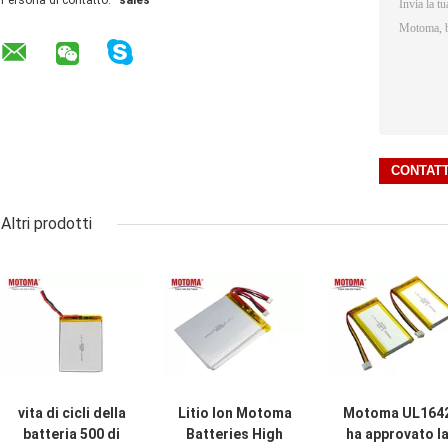
Persona di contatto:
sales
Altri prodotti
vita di cicli della
Litio Ion Motoma
Motoma UL164
batteria 500 di
Batteries High
ha approvato l