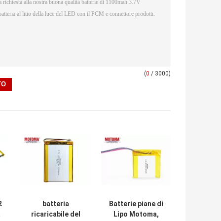
(
0
/ 3000)
2
batteria
Batterie piane di
a
ricaricabile del
Lipo Motoma,