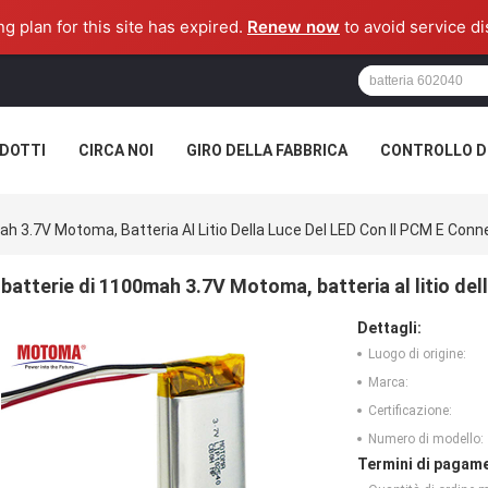
ng plan for this site has expired.
Renew now
to avoid service di
DOTTI
CIRCA NOI
GIRO DELLA FABBRICA
CONTROLLO DI
ah 3.7V Motoma, Batteria Al Litio Della Luce Del LED Con Il PCM E Conn
batterie di 1100mah 3.7V Motoma, batteria al litio del
Dettagli:
Luogo di origine:
Marca:
Certificazione:
Numero di modello:
Termini di pagame