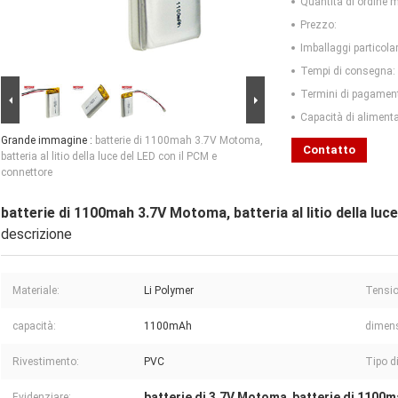
Quantità di ordine 
Prezzo:
Imballaggi particolar
Tempi di consegna:
Termini di pagamen
Capacità di aliment
Grande immagine :
batterie di 1100mah 3.7V Motoma,
Contatto
batteria al litio della luce del LED con il PCM e
connettore
batterie di 1100mah 3.7V Motoma, batteria al litio della lu
descrizione
Materiale:
Li Polymer
Tensio
capacità:
1100mAh
dimens
Rivestimento:
PVC
Tipo d
batterie di 3.7V Motoma
batterie di 1100
Evidenziare: