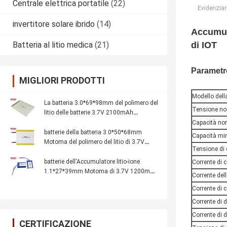
Centrale elettrica portatile
(22)
Evidenziar
invertitore solare ibrido
(14)
Accumula
Batteria al litio medica
(21)
di IOT
Parametro
MIGLIORI PRODOTTI
Modello della
La batteria 3.0*69*98mm del polimero del
Tensione no
litio delle batterie 3.7V 2100mAh
Rechargable di Motoma per i dispositivi
Capacità no
di IOT ha personalizzato le batterie
batterie della batteria 3.0*50*68mm
Capacità mi
Motoma del polimero del litio di 3.7V
Tensione di 
1100mAh Rechargable per i dispositivi di
IOT
batterie dell'Accumulatore litio-ione
Corrente di 
1.1*27*39mm Motoma di 3.7V 1200mAh
Corrente del
Rechargable per i dispositivi di IOT
Corrente di
Corrente di 
Corrente di
CERTIFICAZIONE