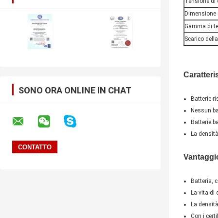
Tensione di 
Dimensione d
Gamma di te
Scarico del
Caratteris
SONO ORA ONLINE IN CHAT
Batterie r
Nessun bat
Batterie b
La densità
Vantaggio
Batteria, c
La vita di 
La densità
Con i cer