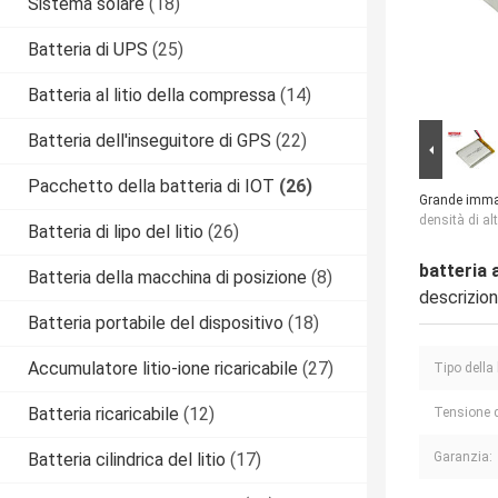
Sistema solare
(18)
Batteria di UPS
(25)
Batteria al litio della compressa
(14)
Batteria dell'inseguitore di GPS
(22)
Pacchetto della batteria di IOT
(26)
Grande imma
densità di al
Batteria di lipo del litio
(26)
batteria a
Batteria della macchina di posizione
(8)
descrizio
Batteria portabile del dispositivo
(18)
Accumulatore litio-ione ricaricabile
(27)
Tipo della 
Batteria ricaricabile
(12)
Tensione d
Batteria cilindrica del litio
(17)
Garanzia: