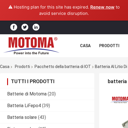
⚠️ Hosting plan for this site has expired.
Renew now
to
avoid service disruption.
CASA
PRODOTTI
Casa
Prodotti
Pacchetto della batteria di IOT
Batteria Al Litio D
TUTTI I PRODOTTI
batteria 
Batterie di Motoma
(20)
Batteria LiFepo4
(39)
Batteria solare
(43)