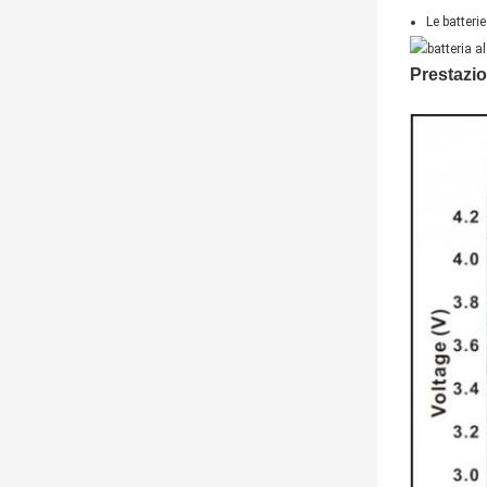
Le batteri
Prestazio