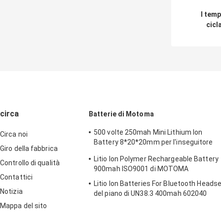
I temp
cicla
pacchet
700mAh
batteria
IOT c
garanz
an
circa
Batterie di Motoma
500 volte 250mah Mini Lithium Ion
Circa noi
Battery 8*20*20mm per l'inseguitore
Giro della fabbrica
dell'animale domestico
Litio Ion Polymer Rechargeable Battery
Controllo di qualità
900mah ISO9001 di MOTOMA
Contattici
Litio Ion Batteries For Bluetooth Heads
Notizia
del piano di UN38.3 400mah 602040
Mappa del sito