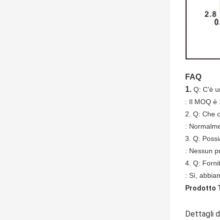
FAQ
1.
Q: C'è u
: Il MOQ è
2. Q: Che 
: Normalmen
3. Q: Possi
: Nessun pr
4. Q: Forni
: Sì, abbia
Prodotto 
Dettagli d