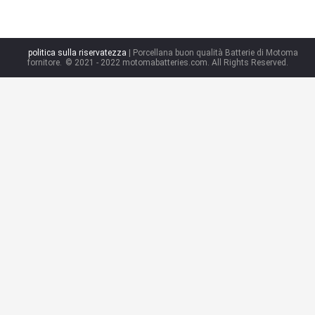
politica sulla riservatezza
| Porcellana buon qualità Batterie di Motoma
fornitore.
© 2021 - 2022 motomabatteries.com. All Rights Reserved.