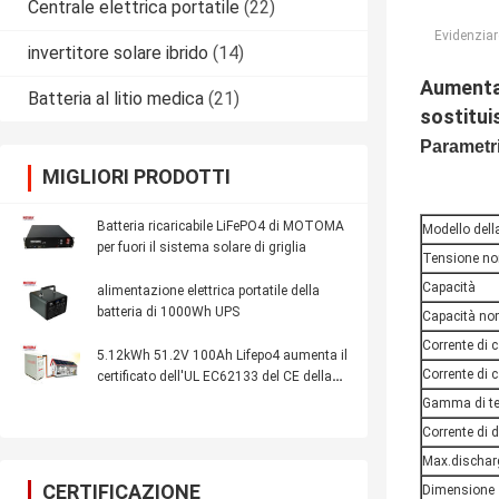
Centrale elettrica portatile
(22)
Evidenziar
invertitore solare ibrido
(14)
Aumenta 
Batteria al litio medica
(21)
sostitui
Parametri
MIGLIORI PRODOTTI
Batteria ricaricabile LiFePO4 di MOTOMA
Modello della
per fuori il sistema solare di griglia
Tensione no
Capacità
alimentazione elettrica portatile della
batteria di 1000Wh UPS
Capacità no
Corrente di 
5.12kWh 51.2V 100Ah Lifepo4 aumenta il
Corrente di
certificato dell'UL EC62133 del CE della
batteria
Gamma di te
Corrente di 
Max.discharg
CERTIFICAZIONE
Dimensione