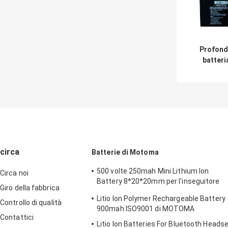
Profondo
batteria
12Ah di
BMS Int
Commun
circa
Batterie di Motoma
500 volte 250mah Mini Lithium Ion
Circa noi
Battery 8*20*20mm per l'inseguitore
Giro della fabbrica
dell'animale domestico
Litio Ion Polymer Rechargeable Battery
Controllo di qualità
900mah ISO9001 di MOTOMA
Contattici
Litio Ion Batteries For Bluetooth Heads