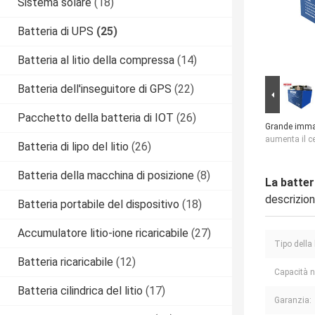
Sistema solare
(18)
Batteria di UPS
(25)
Batteria al litio della compressa
(14)
Batteria dell'inseguitore di GPS
(22)
Pacchetto della batteria di IOT
(26)
Grande imma
aumenta il c
Batteria di lipo del litio
(26)
Batteria della macchina di posizione
(8)
La batter
descrizio
Batteria portabile del dispositivo
(18)
Accumulatore litio-ione ricaricabile
(27)
Tipo della 
Batteria ricaricabile
(12)
Capacità 
Batteria cilindrica del litio
(17)
Garanzia: