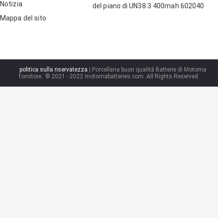
Notizia
del piano di UN38.3 400mah 602040
Mappa del sito
politica sulla riservatezza
| Porcellana buon qualità Batterie di Motoma
fornitore.
© 2021 - 2022 motomabatteries.com. All Rights Reserved.