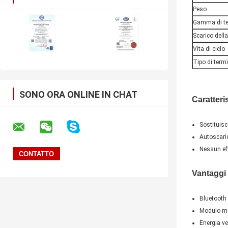
Peso
Gamma di te
Scarico del
Vita di ciclo
Tipo di term
SONO ORA ONLINE IN CHAT
Caratteris
Sostituisc
Autoscari
Nessun ef
Vantaggi 
Bluetooth 
Modulo mu
Energia ve