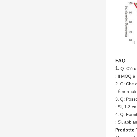
FAQ
1.
Q: C'è u
: Il MOQ è 
2. Q: Che 
: È normalm
3. Q: Posso
: Sì, 1-3 c
4. Q: Forni
: Sì, abbia
Prodotto 