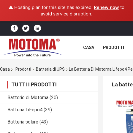
⚠️ Hosting plan for this site has expired.
Renew now
to
avoid service disruption.
CASA
PRODOTTI
Casa
Prodotti
Batteria di UPS
La Batteria Di Motoma Lifepo4 Pe
TUTTI I PRODOTTI
La batte
Batterie di Motoma
(20)
Batteria LiFepo4
(39)
Batteria solare
(43)