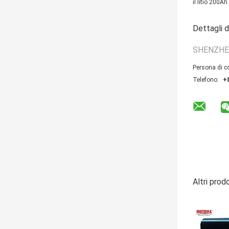
il litio 200A
Dettagli d
SHENZHE
Persona di c
Telefono:
+
Altri prod