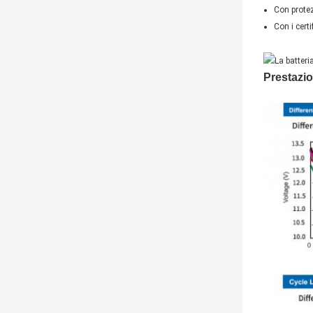
Con protez
Con i cert
Prestazio