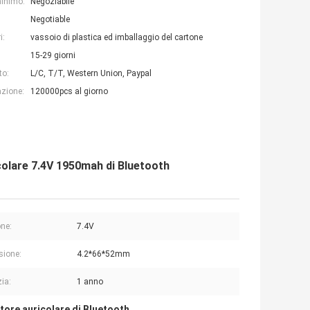
minimo:
Negoziabile
Negotiable
i:
vassoio di plastica ed imballaggio del cartone
15-29 giorni
to:
L/C, T/T, Western Union, Paypal
azione:
120000pcs al giorno
ricolare 7.4V 1950mah di Bluetooth
ne:
7.4V
sione:
4.2*66*52mm
ia:
1 anno
ttore auricolare di Bluetooth