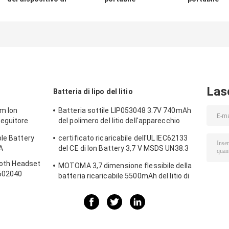
MOTOMA,
2050mah
Ultrasmall dell'
batteria di
6*47*59mm della
IEC62133 del C
Rechargable 3,7 V
batteria di
della batteria
180mah Lipo
capacità elevata
3.7V 80mah del
di MOTOMA
dispositivo
Las
Batteria di lipo del litio
um Ion
Batteria sottile LIP053048 3.7V 740mAh
seguitore
del polimero del litio dell'apparecchio
medico/posizione
ble Battery
certificato ricaricabile dell'UL IEC62133
A
del CE di Ion Battery 3,7 V MSDS UN38.3
del litio 3800mAh
tooth Headset
MOTOMA 3,7 dimensione flessibile della
 602040
batteria ricaricabile 5500mAh del litio di
volt