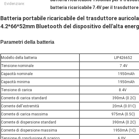
Evidenziare:
batteria ricaricabile 7.4V per il trasduttor
Batteria portabile ricaricabile del trasduttore aurico
4.2*66*52mm Bluetooth del dispositivo dell'alta energ
Parametri della batteria
Modello della batteria
LIP426652
Tensione nominale
7.4V
Capacità nominale
1950mAh
Capacità minima
1950mAh
Tensione di carica
8.4V
Corrente di carica standard
390mA (0.2C)
Corrente dell'estremità
20mA (0.01C)
Corrente di carica massima
975mA (0.5C)
Corrente di dispersione standard
390mA (0.2C)
Corrente di dispersione massima
1950mA (1C)
Tensione di conclusione di scarico
6.0V