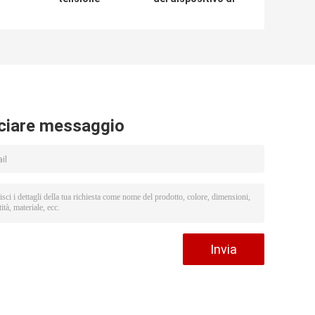
UL
4650mah 500
500 volte,
E
della batteria
pacchetti della
mobile
batteria del
dell'orologio del
polimero
polimero del litio
1950mah
ciare messaggio