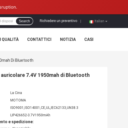
sruption.
Richiedere un preventivo
Search
|
Italian
 QUALITÀ
CONTATTICI
NOTIZIA
CASI
950mah Di Bluetooth
re auricolare 7.4V 1950mah di Bluetooth
La Cina
MOTOMA
ISO9001,ISO14001,CE,UL,IEC62133,UN38.3
LIP426652-3.7V1950mAh
nto e spedizione: