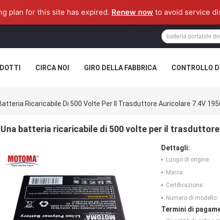
ng plan for this site has expired.
Renew now
to avoid service di
DOTTI
CIRCA NOI
GIRO DELLA FABBRICA
CONTROLLO DI
atteria Ricaricabile Di 500 Volte Per Il Trasduttore Auricolare 7.4V 1
Una batteria ricaricabile di 500 volte per il trasdutto
Dettagli:
Luogo di origine:
Marca:
Certificazione:
Numero di modello:
Termini di pagame