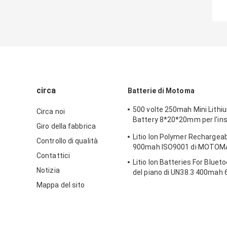
circa
Batterie di Motoma
500 volte 250mah Mini Lithi
Circa noi
Battery 8*20*20mm per l'in
Giro della fabbrica
dell'animale domestico
Litio Ion Polymer Rechargea
Controllo di qualità
900mah ISO9001 di MOTOM
Contattici
Litio Ion Batteries For Blue
Notizia
del piano di UN38.3 400mah
Mappa del sito