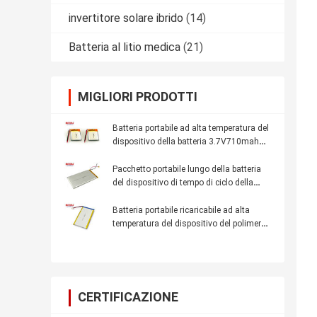
invertitore solare ibrido
(14)
Batteria al litio medica
(21)
MIGLIORI PRODOTTI
Batteria portabile ad alta temperatura del
dispositivo della batteria 3.7V710mah
6.0*30*38mm del polimero del litio
Pacchetto portabile lungo della batteria
del dispositivo di tempo di ciclo della
batteria 3.7V3000mah 4.5*62*107mm di
Rechargable di alto potere di capacità
Batteria portabile ricaricabile ad alta
elevata
temperatura del dispositivo del polimero
3.7V4650mah per la cuffia avricolare di
Bluetooth
CERTIFICAZIONE