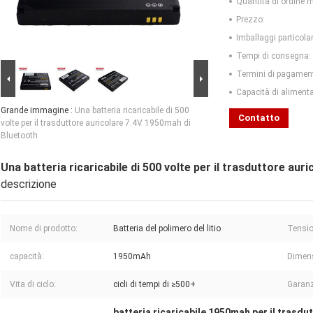
Quantità di ordine 
Prezzo:
Imballaggi particolar
Tempi di consegna:
Termini di pagamen
Capacità di aliment
Grande immagine :
Una batteria ricaricabile di 500
Contatto
volte per il trasduttore auricolare 7.4V 1950mah di
Bluetooth
Una batteria ricaricabile di 500 volte per il trasduttore au
descrizione
Nome di prodotto:
Batteria del polimero del litio
Tensio
capacità:
1950mAh
Dimen
Vita di ciclo:
cicli di tempi di ≥500+
Garanz
batteria ricaricabile 1950mah per il trasdu